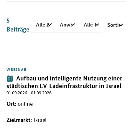
Suchoptionen
5
Zielmarkt
Anwendungsfeld/ Technologie
Typ
Sortieren
Beiträge
Beiträge
WEBINAR
Öffnet Einzelsicht
Veranstaltung:
Aufbau und intelligente Nutzung einer
städtischen EV-Ladeinfrastruktur in Israel
01.09.2026 –01.09.2026
Ort:
online
Zielmarkt:
Israel