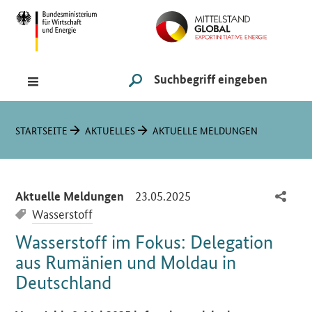
Navigation
Hauptmenü
Suche
SUCHE STARTEN
Sie sind hier:
STARTSEITE
AKTUELLES
AKTUELLE MELDUNGEN
-
23.05.2025
Aktuelle Meldungen
Wasserstoff
Wasserstoff im Fokus: Delegation
aus Rumänien und Moldau in
Deutschland
Einleitung