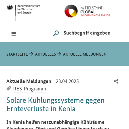
Navigation
Hauptmenü
Suche
SUCHE STARTEN
Sie sind hier:
STARTSEITE
AKTUELLES
AKTUELLE MELDUNGEN
-
23.04.2025
Aktuelle Meldungen
RES-Programm
Solare Kühlungssysteme gegen
Ernteverluste in Kenia
Einleitung
In Kenia helfen netzunabhängige Kühlräume
Kleinbauern, Obst und Gemüse länger frisch zu