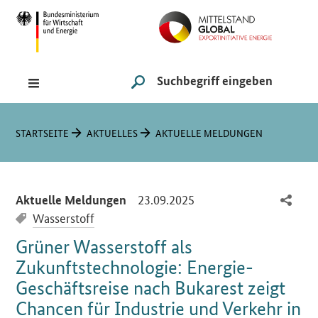
Navigation
Hauptmenü
Suche
SUCHE STARTEN
Sie sind hier:
STARTSEITE
AKTUELLES
AKTUELLE MELDUNGEN
-
23.09.2025
Aktuelle Meldungen
Wasserstoff
Grüner Wasserstoff als
Zukunftstechnologie: Energie-
Geschäftsreise nach Bukarest zeigt
Chancen für Industrie und Verkehr in