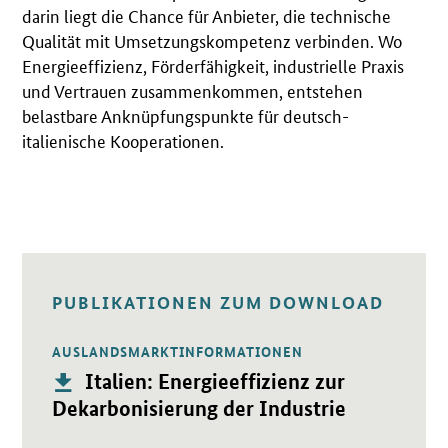
darin liegt die Chance für Anbieter, die technische
Qualität mit Umsetzungskompetenz verbinden. Wo
Energieeffizienz, Förderfähigkeit, industrielle Praxis
und Vertrauen zusammenkommen, entstehen
belastbare Anknüpfungspunkte für deutsch-
italienische Kooperationen.
PUBLIKATIONEN ZUM DOWNLOAD
AUSLANDSMARKTINFORMATIONEN
Öffnet PDF "Italien: Energieeffizienz zur Dekarbonisierung d
Publikation:
Italien: Energieeffizienz zur
Dekarbonisierung der Industrie