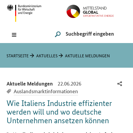
Navigation
Hauptmenü
Suche
SUCHE STARTEN
Sie sind hier:
STARTSEITE
AKTUELLES
AKTUELLE MELDUNGEN
-
22.06.2026
Aktuelle Meldungen
Auslandsmarktinformationen
Wie Italiens Industrie effizienter
werden will und wo deutsche
Unternehmen ansetzen können
Einleitung