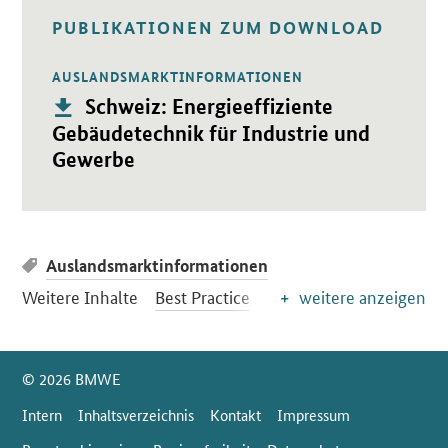
PUBLIKATIONEN ZUM DOWNLOAD
AUSLANDSMARKTINFORMATIONEN
Öffnet PDF "Schweiz: Energieeffiziente Gebäudetechnik für 
Publikation:
Schweiz: Energieeffiziente
Gebäudetechnik für Industrie und
Gewerbe
Auslandsmarktinformationen
Weitere Inhalte
Best Practice
weitere anzeigen
SrOnlyServicemenü
© 2026 BMWE
Intern
Inhaltsverzeichnis
Kontakt
Impressum