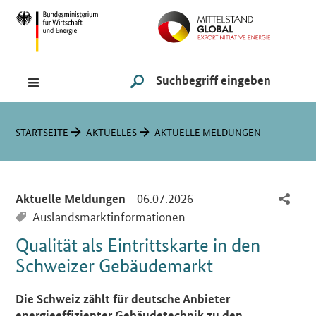
Navigation
Hauptmenü
Suche
SUCHE STARTEN
Sie sind hier:
STARTSEITE
AKTUELLES
AKTUELLE MELDUNGEN
-
06.07.2026
Aktuelle Meldungen
Auslandsmarktinformationen
Qualität als Eintrittskarte in den
Schweizer Gebäudemarkt
Einleitung
Die Schweiz zählt für deutsche Anbieter
energieeffizienter Gebäudetechnik zu den