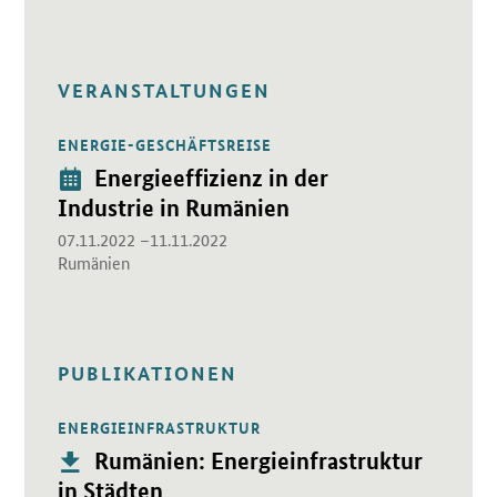
VERANSTALTUNGEN
ENERGIE-GESCHÄFTSREISE
Öffnet Einzelsicht
Veranstaltung:
Energieeffizienz in der
Industrie in Rumänien
07.11.2022 –11.11.2022
Rumänien
PUBLIKATIONEN
ENERGIEINFRASTRUKTUR
Öffnet PDF "Rumänien: Energieinfrastruktur in Städten" in n
Publikation:
Rumänien: Energieinfrastruktur
in Städten