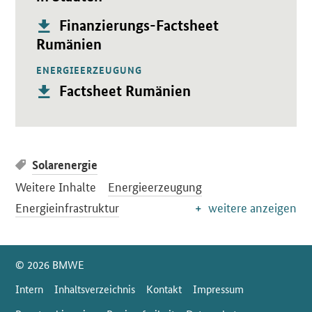
Publikation:
Öffnet PDF "Finanzierungs-Factsheet Rumänien" in neuem Fe
Finanzierungs-
Factsheet
Rumänien
ENERGIEERZEUGUNG
Öffnet PDF "Factsheet Rumänien" in neuem Fenster.
Publikation:
Factsheet Rumänien
Solarenergie
Weitere Inhalte
Energieerzeugung
Energieinfrastruktur
weitere anzeigen
SrOnlyServicemenü
© 2026 BMWE
Intern
Inhaltsverzeichnis
Kontakt
Impressum