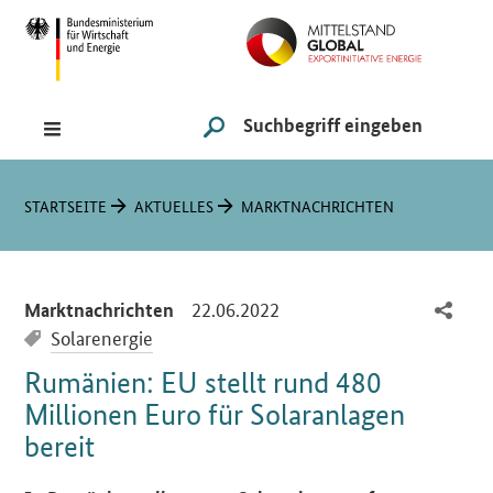
Navigation
Hauptmenü
Suche
SUCHE STARTEN
Sie sind hier:
STARTSEITE
AKTUELLES
MARKTNACHRICHTEN
-
22.06.2022
Marktnachrichten
Solarenergie
Rumänien: EU stellt rund 480
Millionen Euro für Solaranlagen
bereit
Einleitung