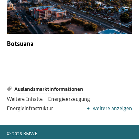
Botsuana
Auslandsmarktinformationen
Weitere Inhalte
Energieerzeugung
Energieinfrastruktur
weitere anzeigen
SrOnlyServicemenü
© 2026 BMWE