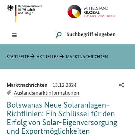
Navigation
Hauptmenü
Suche
SUCHE STARTEN
Sie sind hier:
STARTSEITE
AKTUELLES
MARKTNACHRICHTEN
-
13.12.2024
Marktnachrichten
Auslandsmarktinformationen
Botswanas Neue Solaranlagen-
Richtlinien: Ein Schlüssel für den
Erfolg von Solar-Eigenversorgung
und Exportmöglichkeiten