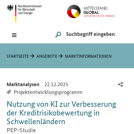
Navigation
Hauptmenü
Suche
SUCHE STARTEN
Sie sind hier:
STARTSEITE
ANGEBOTE
MARKTINFORMATIONEN
-
22.12.2025
Marktanalysen
Projektentwicklungsprogramm
Nutzung von KI zur Verbesserung
der Kreditrisikobewertung in
Schwellenländern
PEP-Studie