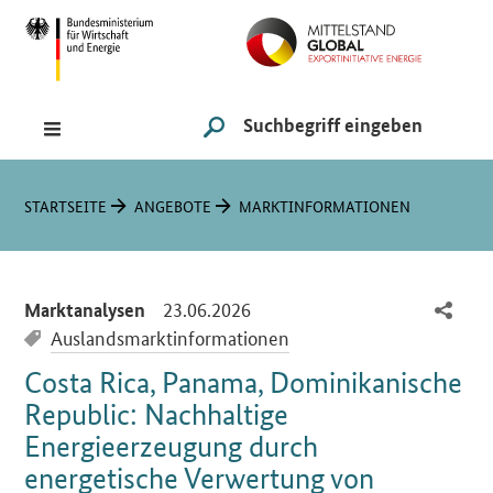
Navigation
Hauptmenü
Suche
SUCHE STARTEN
Sie sind hier:
STARTSEITE
ANGEBOTE
MARKTINFORMATIONEN
-
23.06.2026
Marktanalysen
Auslandsmarktinformationen
Costa Rica, Panama, Dominikanische
Republic: Nachhaltige
Energieerzeugung durch
energetische Verwertung von