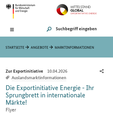
Navigation
Hauptmenü
Suche
SUCHE STARTEN
Sie sind hier:
STARTSEITE
ANGEBOTE
MARKTINFORMATIONEN
-
10.04.2026
Zur Exportinitiative
Auslandsmarktinformationen
Die Exportinitiative Energie - Ihr
Sprungbrett in internationale
Märkte!
Flyer