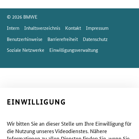
Leuchtturmprojekte
SrOnlyServicemenü
© 2026 BMWE
Intern
Inhaltsverzeichnis
Kontakt
Impressum
Benutzerhinweise
Barrierefreiheit
Datenschutz
Soziale Netzwerke
Einwilligungsverwaltung
EINWILLIGUNG
Wir bitten Sie an dieser Stelle um Ihre Einwilligung für
die Nutzung unseres Videodienstes. Nähere
Informationen zu allen Diensten finden Sie, wenn Sie