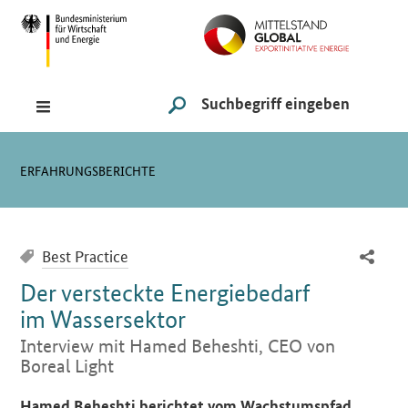
Navigation
Hauptmenü
Suche
SUCHE STARTEN
Sie sind hier:
ERFAHRUNGSBERICHTE
Best Practice
Der versteckte Energiebedarf
im Wassersektor
Interview mit Hamed Beheshti, CEO von
Boreal Light
Einleitung
Hamed Beheshti berichtet vom Wachstumspfad