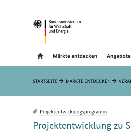
Navigation
Hauptmenü
Märkte entdecken
Angebote
Sie sind hier:
STARTSEITE
MÄRKTE ENTDECKEN
VERA
Projektentwicklungsprogramm
Projektentwicklung zu
S