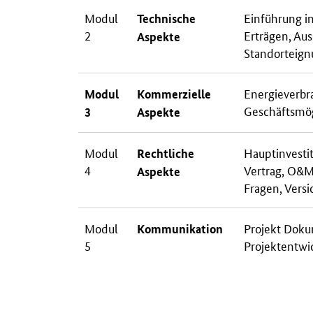
Modul
Einführung i
Technische
2
Erträgen, Au
Aspekte
Standorteign
Energieverbr
Modul
Kommerzielle
Geschäftsmög
3
Aspekte
Modul
Hauptinvestit
Rechtliche
4
Vertrag, O&M
Aspekte
Fragen, Vers
Modul
Projekt Dokum
Kommunikation
5
Projektentwick