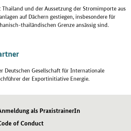
 Thailand und der Aussetzung der Stromimporte aus
anlagen auf Dächern gestiegen, insbesondere für
chanisch-thailändischen Grenze ansässig sind.
artner
er Deutschen Gesellschaft für
Internationale
führer der Exportinitiative Energie.
ublikation:
 PDF "Anmeldung als PraxistrainerIn" in neuem Fenster.
Anmeldung als PraxistrainerIn
ublikation:
t PDF "Code of Conduct" in neuem Fenster.
Code of Conduct