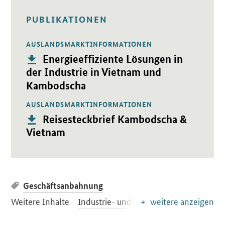
PUBLIKATIONEN
AUSLANDSMARKTINFORMATIONEN
Öffnet PDF "Energieeffiziente Lösungen in der Industrie in
Publikation:
Energieeffiziente Lösungen in
der Industrie in Vietnam und
Kambodscha
AUSLANDSMARKTINFORMATIONEN
Öffnet PDF "Reisesteckbrief Kambodscha & Vietnam" in neu
Publikation:
Reisesteckbrief Kambodscha &
Vietnam
Geschäftsanbahnung
Weitere Inhalte
Industrie- und Gewerbeeffizienz
weitere anzeigen