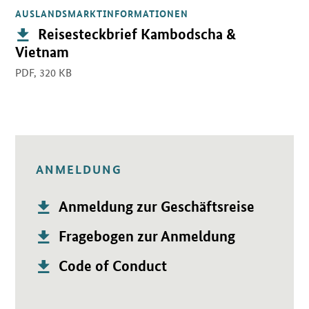
AUSLANDSMARKTINFORMATIONEN
Publikation:
Reisesteckbrief Kambodscha &
Vietnam
PDF,
320 KB
ANMELDUNG
Publikation:
Öffnet PDF "Anmeldung zur Geschäftsreise" in neuem Fenste
Anmeldung zur Geschäftsreise
Publikation:
Öffnet PDF "Fragebogen zur Anmeldung" in neuem Fenster.
Fragebogen zur Anmeldung
Publikation:
Öffnet PDF "Code of Conduct" in neuem Fenster.
Code of Conduct