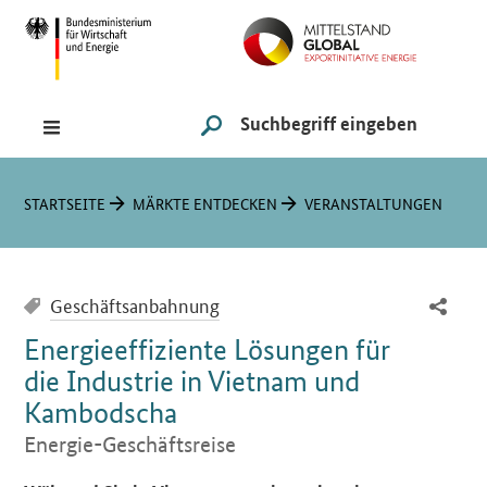
Navigation
Hauptmenü
Suche
SUCHE STARTEN
Sie sind hier:
STARTSEITE
MÄRKTE ENTDECKEN
VERANSTALTUNGEN
Geschäftsanbahnung
Energieeffiziente Lösungen für
die Industrie in Vietnam und
Kambodscha
Energie-Geschäftsreise
Einleitung