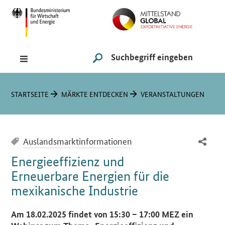
Navigation
Hauptmenü
Suche
SUCHE STARTEN
Sie sind hier:
STARTSEITE
MÄRKTE ENTDECKEN
VERANSTALTUNGEN
Auslandsmarktinformationen
Energieeffizienz und
Erneuerbare Energien für die
mexikanische Industrie
Einleitung
Am 18.02.2025 findet von 15:30 – 17:00 MEZ ein