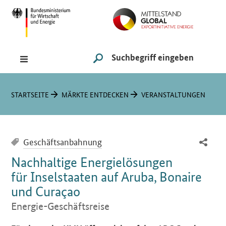
Navigation
Hauptmenü
Suche
SUCHE STARTEN
Sie sind hier:
STARTSEITE
MÄRKTE ENTDECKEN
VERANSTALTUNGEN
Geschäftsanbahnung
Nachhaltige Energielösungen
für Inselstaaten auf Aruba, Bonaire
und Curaçao
Energie-Geschäftsreise
Einleitung