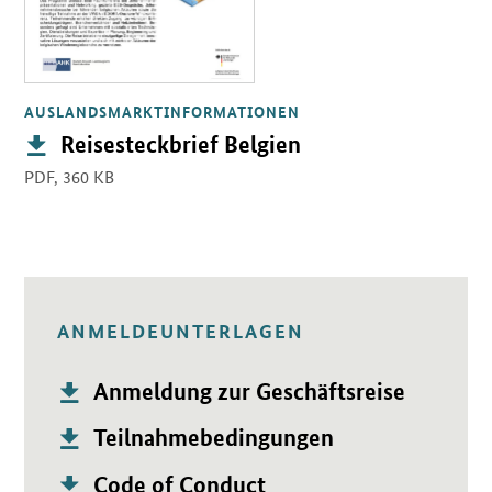
AUSLANDSMARKTINFORMATIONEN
Publikation:
Reisesteckbrief Belgien
PDF,
360 KB
ANMELDEUNTERLAGEN
Publikation:
Öffnet PDF "Anmeldung zur Geschäftsreise" in neuem Fenste
Anmeldung zur Geschäftsreise
Publikation:
Öffnet PDF "Teilnahmebedingungen" in neuem Fenster.
Teilnahmebedingungen
Publikation:
Öffnet PDF "Code of Conduct" in neuem Fenster.
Code of Conduct