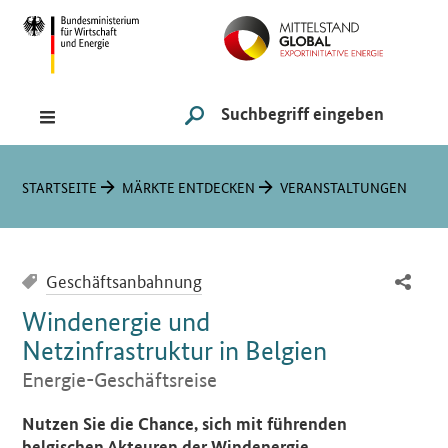
Navigation
Hauptmenü
Suche
SUCHE STARTEN
Sie sind hier:
STARTSEITE
MÄRKTE ENTDECKEN
VERANSTALTUNGEN
Geschäftsanbahnung
Windenergie und
Netzinfrastruktur in Belgien
Energie-Geschäftsreise
Einleitung
Nutzen Sie die Chance, sich mit führenden
belgischen Akteuren der Windenergie,