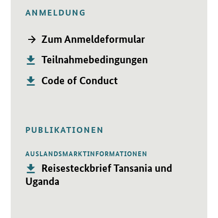
ANMELDUNG
Öffnet Einzelsicht
→ Zum Anmeldeformular
Publikation:
Öffnet PDF "Teilnahmebedingungen" in neuem Fenster.
Teilnahmebedingungen
Publikation:
Öffnet PDF "Code of Conduct" in neuem Fenster.
Code of Conduct
PUBLIKATIONEN
AUSLANDSMARKTINFORMATIONEN
Öffnet PDF "Reisesteckbrief Tansania und Uganda" in neuem 
Publikation:
Reisesteckbrief Tansania und
Uganda