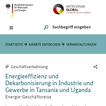
Navigation
Hauptmenü
Suche
SUCHE STARTEN
Sie sind hier:
STARTSEITE
MÄRKTE ENTDECKEN
VERANSTALTUNGEN
Geschäftsanbahnung
Energieeffizienz und
Dekarbonisierung in Industrie und
Gewerbe in Tansania und Uganda
Energie-Geschäftsreise
Einleitung