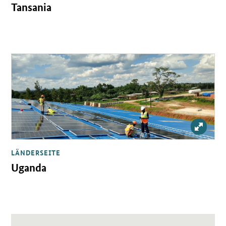
Tansania
Öffnet Einzelsicht
Bild v
LÄNDERSEITE
Uganda