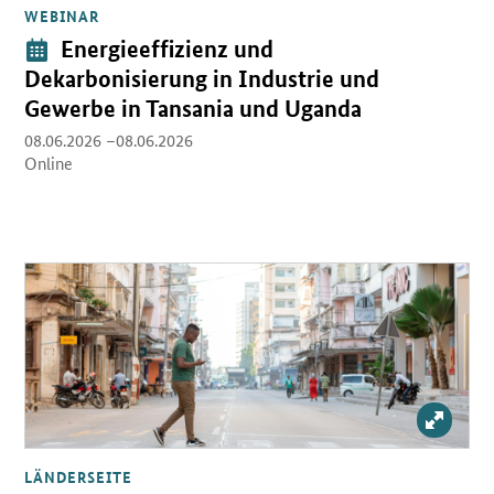
WEBINAR
Öffnet Einzelsicht
Veranstaltung:
Energieeffizienz und
Dekarbonisierung in Industrie und
Gewerbe in Tansania und Uganda
08.06.2026 –08.06.2026
Online
Öffnet Einzelsicht
Bild v
LÄNDERSEITE