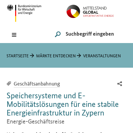
Navigation
Hauptmenü
Suche
SUCHE STARTEN
Sie sind hier:
STARTSEITE
MÄRKTE ENTDECKEN
VERANSTALTUNGEN
Geschäftsanbahnung
Speichersysteme und E-
Mobilitätslösungen für eine stabile
Energieinfrastruktur in Zypern
Energie-Geschäftsreise
Einleitung