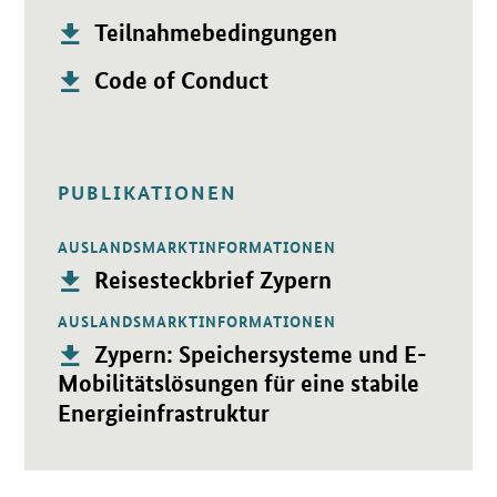
Publikation:
Öffnet PDF "Teilnahmebedingungen" in neuem Fenster.
Teilnahmebedingungen
Publikation:
Öffnet PDF "Code of Conduct" in neuem Fenster.
Code of Conduct
PUBLIKATIONEN
AUSLANDSMARKTINFORMATIONEN
Öffnet PDF "Reisesteckbrief Zypern" in neuem Fenster.
Publikation:
Reisesteckbrief Zypern
AUSLANDSMARKTINFORMATIONEN
Öffnet PDF "Zypern: Speichersysteme und E-Mobilitätslösunge
Publikation:
Zypern: Speichersysteme und E-
Mobilitätslösungen für eine stabile
Energieinfrastruktur