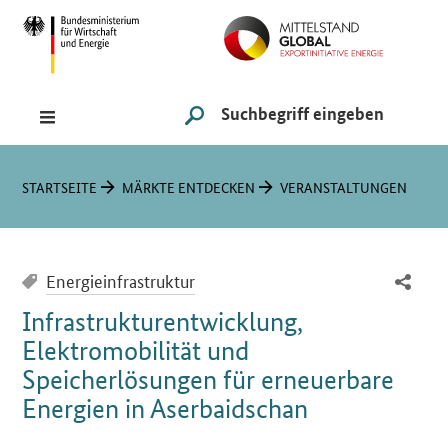
Navigation
Hauptmenü
Suche
SUCHE STARTEN
Sie sind hier:
STARTSEITE
MÄRKTE ENTDECKEN
VERANSTALTUNGEN
Energieinfrastruktur
Infrastrukturentwicklung,
Elektromobilität und
Speicherlösungen für erneuerbare
Energien in Aserbaidschan
Einleitung