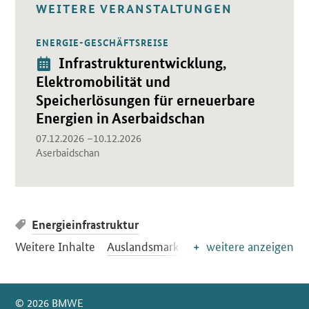
WEITERE VERANSTALTUNGEN
ENERGIE-GESCHÄFTSREISE
Öffnet Einzelsicht
Veranstaltung:
Infrastrukturentwicklung,
Elektromobilität und
Speicherlösungen für erneuerbare
Energien in Aserbaidschan
07.12.2026 –10.12.2026
Aserbaidschan
Energieinfrastruktur
Weitere Inhalte
Auslandsmarktinformationen
weitere anzeigen
SrOnlyServicemenü
© 2026 BMWE