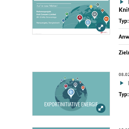
Kni
Typ:
Bild vergrößer
Anw
Ziel
08.0
Öffnet Einzelsicht
Typ:
Bild vergröß