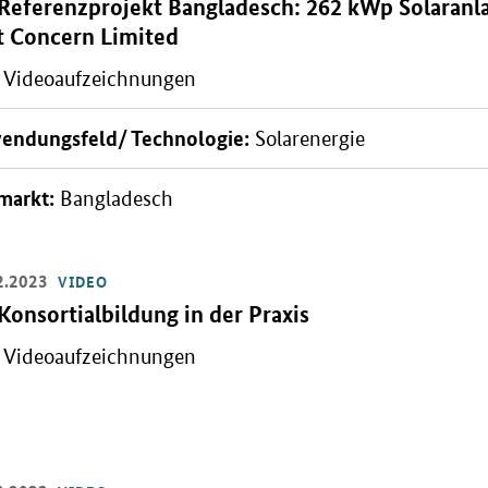
Video:
Referenzprojekt Bangladesch: 262 kWp Solaranla
t Concern Limited
Videoaufzeichnungen
n: Titelbild
endungsfeld/ Technologie:
Solarenergie
markt:
Bangladesch
2.2023
VIDEO
Video:
Konsortialbildung in der Praxis
Videoaufzeichnungen
ern: Zum Video