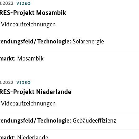
3.2022
VIDEO
Video:
RES-Projekt Mosambik
Videoaufzeichnungen
n: Titelbild
endungsfeld/ Technologie:
Solarenergie
markt:
Mosambik
3.2022
VIDEO
Video:
RES-Projekt Niederlande
Videoaufzeichnungen
n: Titelbild
endungsfeld/ Technologie:
Gebäudeeffizienz
markt:
Niederlande