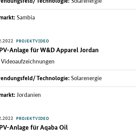
endungsfeld/ Technologie:
Solarenergie
markt:
Sambia
2.2022
PROJEKTVIDEO
Video:
PV-Anlage für W&D Apparel Jordan
Videoaufzeichnungen
ern: Referenzprojekt W&D Apparel Jordan
endungsfeld/ Technologie:
Solarenergie
markt:
Jordanien
2.2022
PROJEKTVIDEO
Video:
PV-Anlage für Aqaba Oil