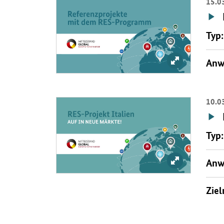
15.0
Öffnet Einzelsicht
Typ:
Bild vergröß
Anw
10.0
Öffnet Einzelsicht
Typ:
Bild vergrößer
Anw
Ziel