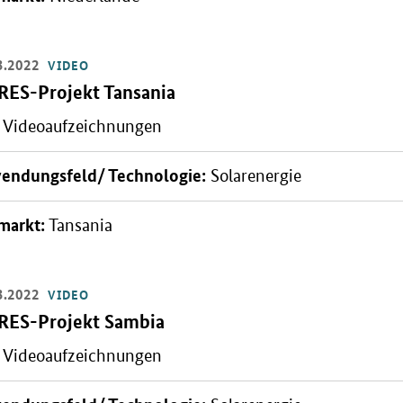
3.2022
VIDEO
Video:
RES-Projekt Tansania
Videoaufzeichnungen
n: Titelbild
endungsfeld/ Technologie:
Solarenergie
markt:
Tansania
3.2022
VIDEO
Video:
RES-Projekt Sambia
Videoaufzeichnungen
n: Titelbild