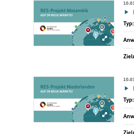
10.0
Öffnet Einzelsicht
Typ:
Bild vergrößer
Anw
Ziel
10.0
Öffnet Einzelsicht
Typ:
Bild vergrößer
Anw
Ziel