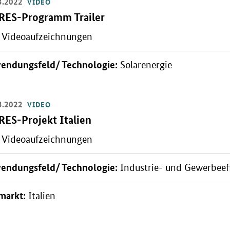
3.2022
VIDEO
Video:
RES-Programm Trailer
Videoaufzeichnungen
ern: Referenzprojekte mit dem RES-Programm
endungsfeld/ Technologie:
Solarenergie
3.2022
VIDEO
Video:
RES-Projekt Italien
Videoaufzeichnungen
n: Titelbild
endungsfeld/ Technologie:
Industrie- und Gewerbeeff
markt:
Italien