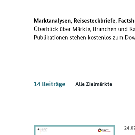
Marktanalysen
Reisesteckbriefe
Factsh
,
,
Überblick über Märkte, Branchen und Ra
Publikationen stehen kostenlos zum Dow
Suche
Zielmarkt
Suchoptionen
14
Beiträge
24.0
Beiträge
Öffnet Einzelsicht