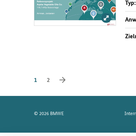
Typ:
Bild vergrößer
Anw
Ziel
vorwärts blättern
1
2
SrOnlyServicemenü
© 2026 BMWE
Inter