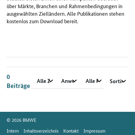
über Märkte, Branchen und Rahmenbedingungen in
ausgewählten Zielländern. Alle Publikationen stehen
kostenlos zum Download bereit.
Suche
Suchoptionen
0
Zielmarkt
Anwendungsfeld/ Technologie
Typ
Sortieren
Beiträge
SrOnlyServicemenü
© 2026 BMWE
Intern
Inhaltsverzeichnis
Kontakt
Impressum