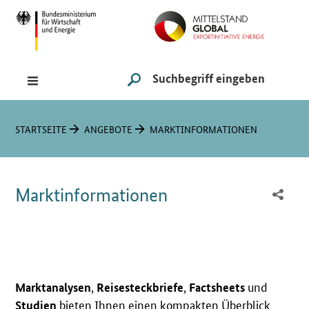
Navigation
Hauptmenü
Suche
SUCHE STARTEN
Sie sind hier:
STARTSEITE
ANGEBOTE
MARKTINFORMATIONEN
Marktinformationen
,
,
und
Marktanalysen
Reisesteckbriefe
Factsheets
bieten Ihnen einen kompakten Überblick
Studien