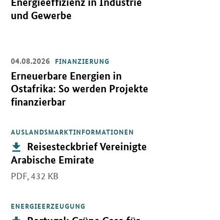
Energieeffizienz in Industrie
und Gewerbe
04.08.2026
FINANZIERUNG
Öffnet Einzelsicht
Erneuerbare Energien in
Ostafrika: So werden Projekte
finanzierbar
AUSLANDSMARKTINFORMATIONEN
Öffnet PDF "Reisesteckbrief Vereinigte Arabische Emirate" in ne
Publikation:
Reisesteckbrief Vereinigte
Arabische Emirate
PDF,
432 KB
ENERGIEERZEUGUNG
Öffnet PDF "Portugal: Grüne Gase für die Dekarbonisierung des po
Publikation: