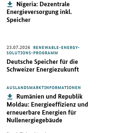
Publikation:
Nigeria: Dezentrale
Energieversorgung inkl.
Speicher
23.07.2026
RENEWABLE-ENERGY-
Öffnet Einzelsicht
SOLUTIONS-PROGRAMM
Deutsche Speicher für die
Schweizer Energiezukunft
AUSLANDSMARKTINFORMATIONEN
Öffnet PDF "Rumänien und Republik Moldau: Energieeffizienz und
Publikation:
Rumänien und Republik
Moldau: Energieeffizienz und
erneuerbare Energien für
Nullenergiegebäude