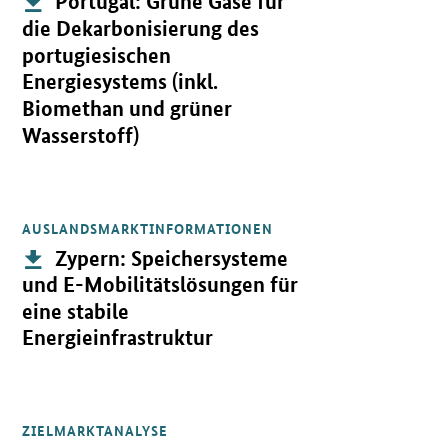
Portugal: Grüne Gase für
die Dekarbonisierung des
portugiesischen
Energiesystems (inkl.
Biomethan und grüner
Wasserstoff)
AUSLANDSMARKTINFORMATIONEN
Öffnet PDF "Zypern: Speichersysteme und E-Mobilitätslösungen für
Publikation:
Zypern: Speichersysteme
und E-Mobilitätslösungen für
eine stabile
Energieinfrastruktur
ZIELMARKTANALYSE
Öffnet PDF "Nigeria: Dezentrale Energieversorgung inkl. Speicher