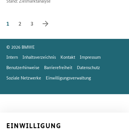
Stand: Zielmarktanalyse
vorwärts blättern
1
2
3
SrOnlyServicemenü
© 2026 BMWE
Intern
Inhaltsverzeichnis
Kontakt
Impressum
Benutzerhinweise
Barrierefreiheit
Datenschutz
Soziale Netzwerke
Einwilligungsverwaltung
EINWILLIGUNG