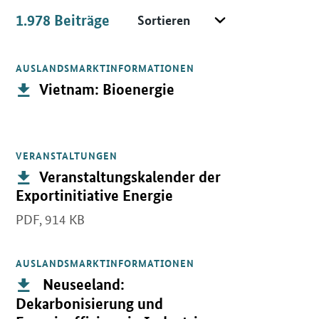
Sortieren
1.978
Beiträge
Beiträge
AUSLANDSMARKTINFORMATIONEN
Öffnet PDF "Vietnam: Bioenergie" in neuem Fenster.
Publikation:
Vietnam: Bioenergie
VERANSTALTUNGEN
Öffnet PDF "Veranstaltungskalender der Exportinitiative Energie"
Publikation:
Veranstaltungskalender der
Exportinitiative Energie
PDF,
914 KB
AUSLANDSMARKTINFORMATIONEN
Öffnet PDF " Neuseeland: Dekarbonisierung und Energieeffizienz 
Publikation:
Neuseeland:
Dekarbonisierung und