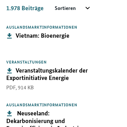
Sortieren
1.978
Beiträge
Beiträge
AUSLANDSMARKTINFORMATIONEN
Öffnet PDF "Vietnam: Bioenergie" in neuem Fenster.
Publikation:
Vietnam: Bioenergie
VERANSTALTUNGEN
Öffnet PDF "Veranstaltungskalender der Exportinitiative Energie"
Publikation:
Veranstaltungskalender der
Exportinitiative Energie
PDF,
914 KB
AUSLANDSMARKTINFORMATIONEN
Öffnet PDF " Neuseeland: Dekarbonisierung und Energieeffizienz 
Publikation:
Neuseeland:
Dekarbonisierung und