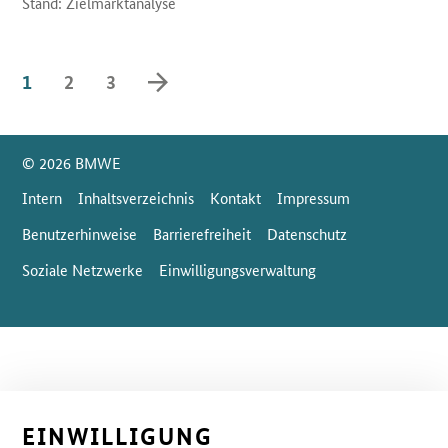
Stand: Zielmarktanalyse
vorwärts blättern
1
2
3
SrOnlyServicemenü
© 2026 BMWE
Intern
Inhaltsverzeichnis
Kontakt
Impressum
Benutzerhinweise
Barrierefreiheit
Datenschutz
Soziale Netzwerke
Einwilligungsverwaltung
EINWILLIGUNG