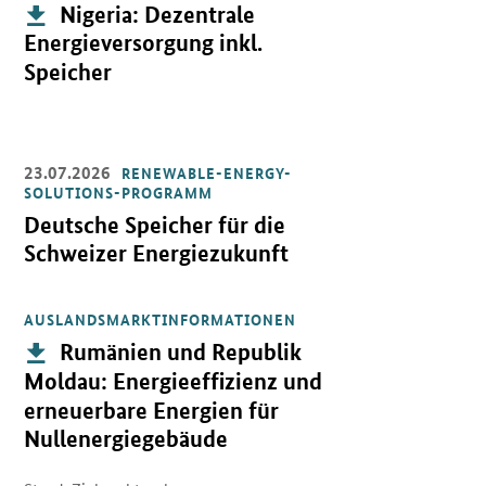
Publikation:
Nigeria: Dezentrale
Energieversorgung inkl.
Speicher
23.07.2026
RENEWABLE-ENERGY-
Öffnet Einzelsicht
SOLUTIONS-PROGRAMM
Deutsche Speicher für die
Schweizer Energiezukunft
AUSLANDSMARKTINFORMATIONEN
Öffnet PDF "Rumänien und Republik Moldau: Energieeffizienz und
Publikation:
Rumänien und Republik
Moldau: Energieeffizienz und
erneuerbare Energien für
Nullenergiegebäude