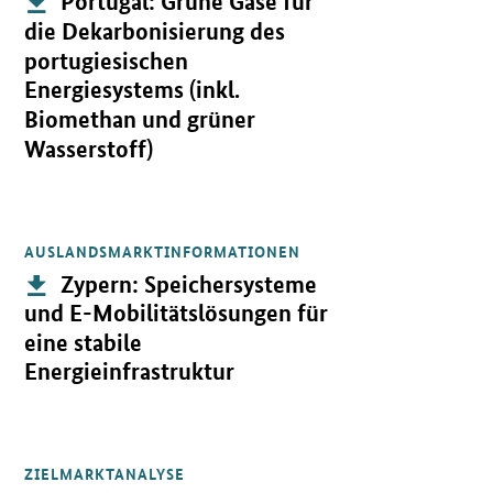
Portugal: Grüne Gase für
die Dekarbonisierung des
portugiesischen
Energiesystems (inkl.
Biomethan und grüner
Wasserstoff)
AUSLANDSMARKTINFORMATIONEN
Öffnet PDF "Zypern: Speichersysteme und E-Mobilitätslösungen für
Publikation:
Zypern: Speichersysteme
und E-Mobilitätslösungen für
eine stabile
Energieinfrastruktur
ZIELMARKTANALYSE
Öffnet PDF "Nigeria: Dezentrale Energieversorgung inkl. Speicher