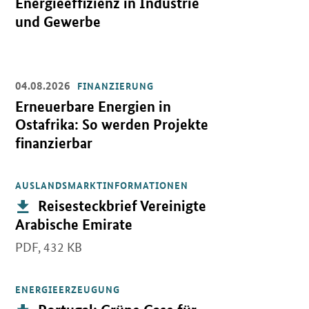
Energieeffizienz in Industrie
und Gewerbe
04.08.2026
FINANZIERUNG
Öffnet Einzelsicht
Erneuerbare Energien in
Ostafrika: So werden Projekte
finanzierbar
AUSLANDSMARKTINFORMATIONEN
Öffnet PDF "Reisesteckbrief Vereinigte Arabische Emirate" in ne
Publikation:
Reisesteckbrief Vereinigte
Arabische Emirate
PDF,
432 KB
ENERGIEERZEUGUNG
Öffnet PDF "Portugal: Grüne Gase für die Dekarbonisierung des po
Publikation: