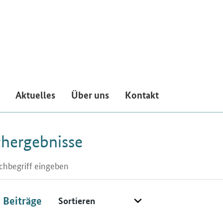
Aktuelles
Über uns
Kontakt
hergebnisse
eld
ensymbol für Listensuche
Sortieren
8
Beiträge