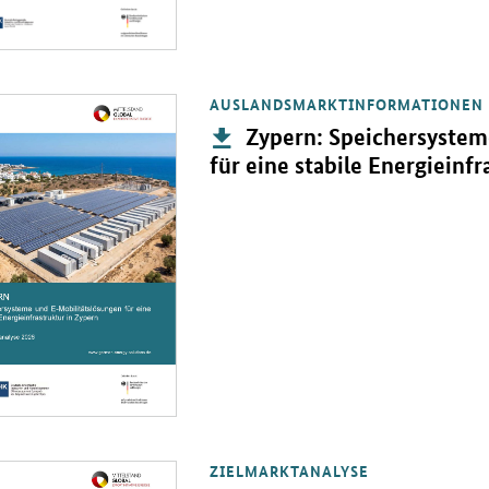
AUSLANDSMARKTINFORMATIONEN
PDF "Zypern: Speichersysteme und E-Mobilitätslösungen für eine stabi
Publikation:
Zypern: Speichersystem
für eine stabile Energieinfr
ZIELMARKTANALYSE
PDF "Nigeria: Dezentrale Energieversorgung inkl. Speicher" in neuem