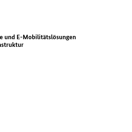
le Energieinfrastruktur" in neuem Fenster.
e und E-Mobilitätslösungen
astruktur
 Fenster.