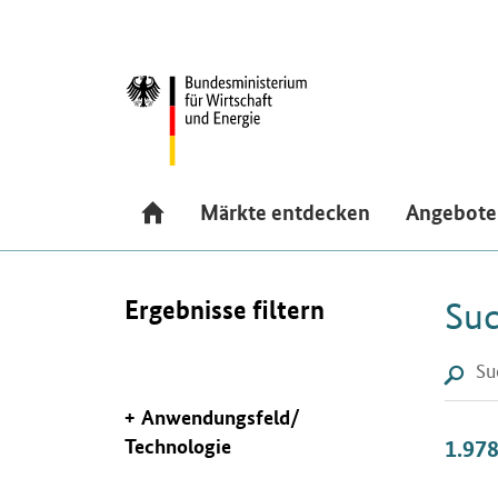
Navigation
Hauptmenü
Märkte entdecken
Angebote
Ergebnisse filtern
Suc
Suchf
Lup
Anwendungsfeld/
Technologie
1.97