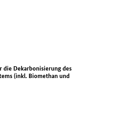
hen Energiesystems (inkl. Biomethan und grüner Wasserstoff) " in neu
r die Dekarbonisierung des
tems (inkl. Biomethan und