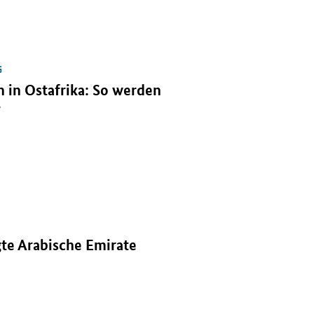
G
 in Ostafrika: So werden
r
.
gte Arabische Emirate