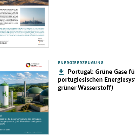
ENERGIEERZEUGUNG
PDF "Portugal: Grüne Gase für die Dekarbonisierung des portugiesisc
Publikation:
Portugal: Grüne Gase fü
portugiesischen Energiesys
grüner Wasserstoff)