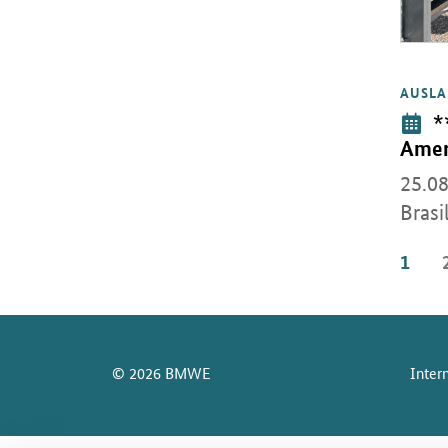
AUSLA
Öffnet 
V
*
Ameri
25.08
Brasi
1
SrOnlyServicemenü
© 2026 BMWE
Inter