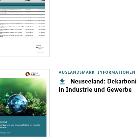
AUSLANDSMARKTINFORMATIONEN
PDF " Neuseeland: Dekarbonisierung und Energieeffizienz in Industr
Publikation:
Neuseeland: Dekarbonis
in Industrie und Gewerbe