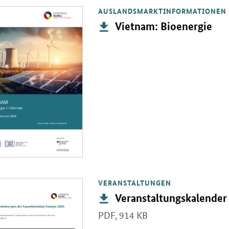
e
AUSLANDSMARKTINFORMATIONEN
PDF "Vietnam: Bioenergie" in neuem Fenster.
Publikation:
Vietnam: Bioenergie
VERANSTALTUNGEN
PDF "Veranstaltungskalender der Exportinitiative Energie" in neuem F
Publikation:
Veranstaltungskalender 
PDF,
914 KB