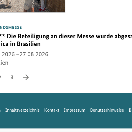
NDSMESSE
Einzelsicht
eranstaltung:
** Die Beteiligung an dieser Messe wurde abgesa
ca in Brasilien
.2026 –27.08.2026
lien
vorwärts blättern
2
3
n
Inhaltsverzeichnis
Kontakt
Impressum
Benutzerhinweise
B