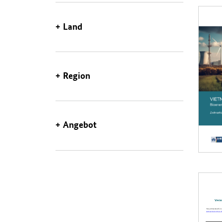
Beiträg
Öffnet 
Land
Region
Angebot
Öffnet 