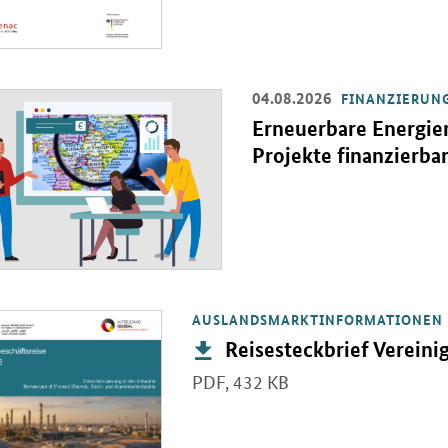
04.08.2026
FINANZIERUN
Einzelsicht
Erneuerbare Energien
Projekte finanzierba
AUSLANDSMARKTINFORMATIONEN
PDF "Reisesteckbrief Vereinigte Arabische Emirate" in neuem Fenster
Publikation:
Reisesteckbrief Vereini
PDF,
432 KB