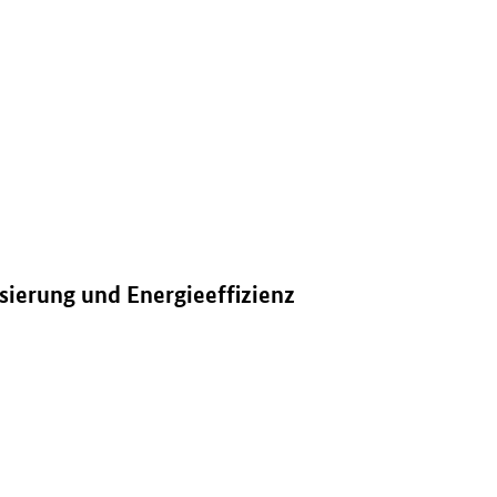
ie und Gewerbe" in neuem Fenster.
ierung und Energieeffizienz