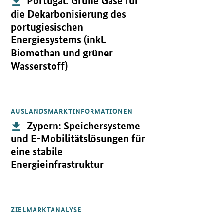
Portugal: Grüne Gase für
die Dekarbonisierung des
portugiesischen
Energiesystems (inkl.
Biomethan und grüner
Wasserstoff)
AUSLANDSMARKTINFORMATIONEN
Öffnet PDF "Zypern: Speichersysteme und E-Mobilitätslösungen für
Publikation:
Zypern: Speichersysteme
und E-Mobilitätslösungen für
eine stabile
Energieinfrastruktur
ZIELMARKTANALYSE
Öffnet PDF "Nigeria: Dezentrale Energieversorgung inkl. Speicher