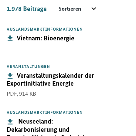
Sortieren
1.978
Beiträge
Beiträge
AUSLANDSMARKTINFORMATIONEN
Öffnet PDF "Vietnam: Bioenergie" in neuem Fenster.
Publikation:
Vietnam: Bioenergie
VERANSTALTUNGEN
Öffnet PDF "Veranstaltungskalender der Exportinitiative Energie"
Publikation:
Veranstaltungskalender der
Exportinitiative Energie
PDF,
914 KB
AUSLANDSMARKTINFORMATIONEN
Öffnet PDF " Neuseeland: Dekarbonisierung und Energieeffizienz 
Publikation:
Neuseeland:
Dekarbonisierung und