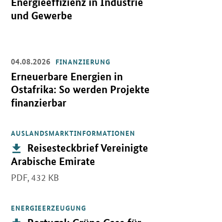
Energieeffizienz in Industrie
und Gewerbe
04.08.2026
FINANZIERUNG
Öffnet Einzelsicht
Erneuerbare Energien in
Ostafrika: So werden Projekte
finanzierbar
AUSLANDSMARKTINFORMATIONEN
Öffnet PDF "Reisesteckbrief Vereinigte Arabische Emirate" in ne
Publikation:
Reisesteckbrief Vereinigte
Arabische Emirate
PDF,
432 KB
ENERGIEERZEUGUNG
Öffnet PDF "Portugal: Grüne Gase für die Dekarbonisierung des po
Publikation: