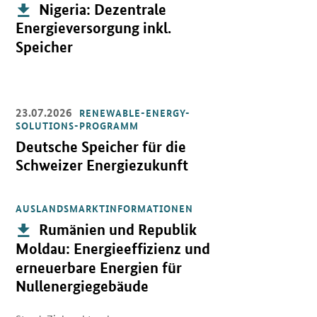
Publikation:
Nigeria: Dezentrale
Energieversorgung inkl.
Speicher
23.07.2026
RENEWABLE-ENERGY-
Öffnet Einzelsicht
SOLUTIONS-PROGRAMM
Deutsche Speicher für die
Schweizer Energiezukunft
AUSLANDSMARKTINFORMATIONEN
Öffnet PDF "Rumänien und Republik Moldau: Energieeffizienz und
Publikation:
Rumänien und Republik
Moldau: Energieeffizienz und
erneuerbare Energien für
Nullenergiegebäude