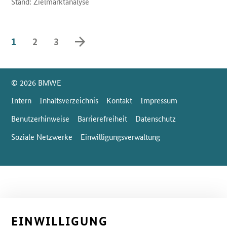
Stand: Zielmarktanalyse
vorwärts blättern
1
2
3
SrOnlyServicemenü
© 2026 BMWE
Intern
Inhaltsverzeichnis
Kontakt
Impressum
Benutzerhinweise
Barrierefreiheit
Datenschutz
Soziale Netzwerke
Einwilligungsverwaltung
EINWILLIGUNG