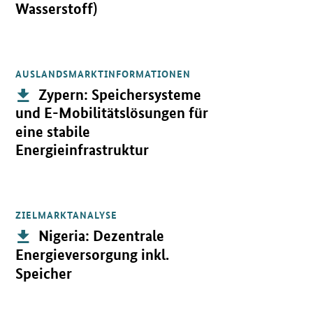
Wasserstoff)
AUSLANDSMARKTINFORMATIONEN
Öffnet PDF "Zypern: Speichersysteme und E-Mobilitätslösungen für
Publikation:
Zypern: Speichersysteme
und E-Mobilitätslösungen für
eine stabile
Energieinfrastruktur
ZIELMARKTANALYSE
Öffnet PDF "Nigeria: Dezentrale Energieversorgung inkl. Speicher
Publikation:
Nigeria: Dezentrale
Energieversorgung inkl.
Speicher