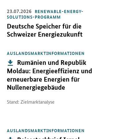
23.07.2026
RENEWABLE-ENERGY-
Öffnet Einzelsicht
SOLUTIONS-PROGRAMM
Deutsche Speicher für die
Schweizer Energiezukunft
AUSLANDSMARKTINFORMATIONEN
Öffnet PDF "Rumänien und Republik Moldau: Energieeffizienz und
Publikation:
Rumänien und Republik
Moldau: Energieeffizienz und
erneuerbare Energien für
Nullenergiegebäude
Stand: Zielmarktanalyse
AUSLANDSMARKTINFORMATIONEN
Öffnet PDF "Reisesteckbrief Israel" in neuem Fenster.
Publikation: