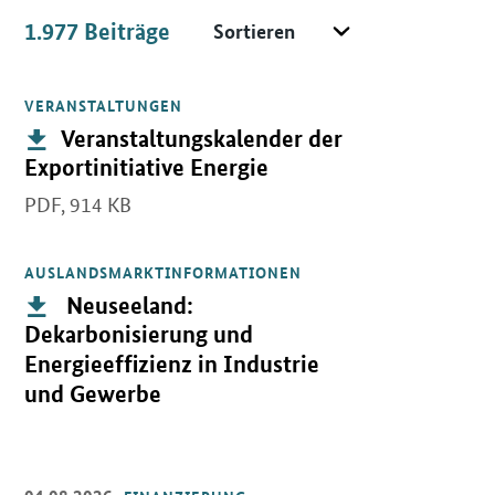
Sortieren
1.977
Beiträge
Beiträge
VERANSTALTUNGEN
Öffnet PDF "Veranstaltungskalender der Exportinitiative Energie"
Publikation:
Veranstaltungskalender der
Exportinitiative Energie
PDF,
914 KB
AUSLANDSMARKTINFORMATIONEN
Öffnet PDF " Neuseeland: Dekarbonisierung und Energieeffizienz 
Publikation:
Neuseeland:
Dekarbonisierung und
Energieeffizienz in Industrie
und Gewerbe