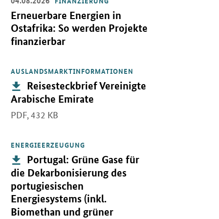
04.08.2026
FINANZIERUNG
Öffnet Einzelsicht
Erneuerbare Energien in
Ostafrika: So werden Projekte
finanzierbar
AUSLANDSMARKTINFORMATIONEN
Öffnet PDF "Reisesteckbrief Vereinigte Arabische Emirate" in ne
Publikation:
Reisesteckbrief Vereinigte
Arabische Emirate
PDF,
432 KB
ENERGIEERZEUGUNG
Öffnet PDF "Portugal: Grüne Gase für die Dekarbonisierung des po
Publikation:
Portugal: Grüne Gase für
die Dekarbonisierung des
portugiesischen
Energiesystems (inkl.
Biomethan und grüner