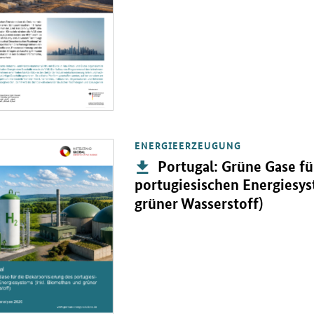
ENERGIEERZEUGUNG
PDF "Portugal: Grüne Gase für die Dekarbonisierung des portugiesisc
Publikation:
Portugal: Grüne Gase fü
portugiesischen Energiesys
grüner Wasserstoff)