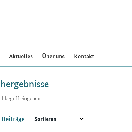
Aktuelles
Über uns
Kontakt
hergebnisse
eld
ensymbol für Listensuche
Sortieren
8
Beiträge