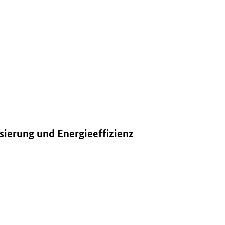
ie und Gewerbe" in neuem Fenster.
ierung und Energieeffizienz