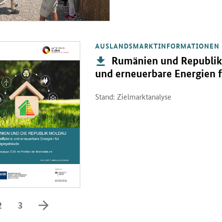
AUSLANDSMARKTINFORMATIONEN
PDF "Rumänien und Republik Moldau: Energieeffizienz und erneuerba
Publikation:
Rumänien und Republik 
und erneuerbare Energien 
Stand: Zielmarktanalyse
vorwärts blättern
2
3