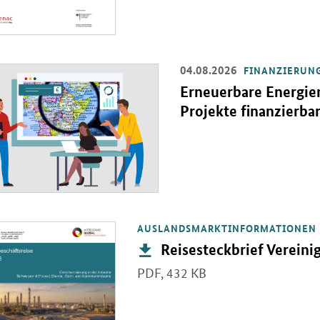
04.08.2026
FINANZIERUN
Einzelsicht
Erneuerbare Energien
Projekte finanzierba
AUSLANDSMARKTINFORMATIONEN
PDF "Reisesteckbrief Vereinigte Arabische Emirate" in neuem Fenster
Publikation:
Reisesteckbrief Vereini
PDF,
432 KB