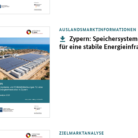
AUSLANDSMARKTINFORMATIONEN
PDF "Zypern: Speichersysteme und E-Mobilitätslösungen für eine stabi
Publikation:
Zypern: Speichersystem
für eine stabile Energieinfr
ZIELMARKTANALYSE
PDF "Nigeria: Dezentrale Energieversorgung inkl. Speicher" in neuem