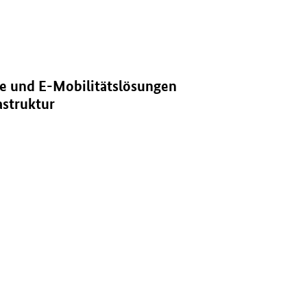
le Energieinfrastruktur" in neuem Fenster.
e und E-Mobilitätslösungen
astruktur
 Fenster.