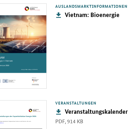
e
AUSLANDSMARKTINFORMATIONEN
PDF "Vietnam: Bioenergie" in neuem Fenster.
Publikation:
Vietnam: Bioenergie
VERANSTALTUNGEN
PDF "Veranstaltungskalender der Exportinitiative Energie" in neuem F
Publikation:
Veranstaltungskalender 
PDF,
914 KB