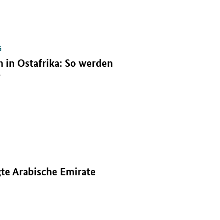
G
 in Ostafrika: So werden
r
.
gte Arabische Emirate