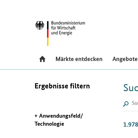
Navigation
Hauptmenü
Märkte entdecken
Angebote
Ergebnisse filtern
Suc
Suchf
Lup
Anwendungsfeld/
Technologie
1.97