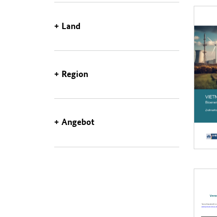
Beiträg
Öffnet 
Land
Region
Angebot
Öffnet 