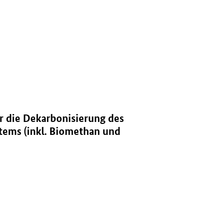
hen Energiesystems (inkl. Biomethan und grüner Wasserstoff) " in neu
r die Dekarbonisierung des
tems (inkl. Biomethan und