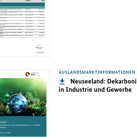
AUSLANDSMARKTINFORMATIONEN
PDF " Neuseeland: Dekarbonisierung und Energieeffizienz in Industr
Publikation:
Neuseeland: Dekarbonis
in Industrie und Gewerbe