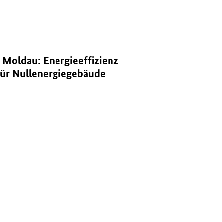
re Energien für Nullenergiegebäude" in neuem Fenster.
Moldau: Energieeffizienz
für Nullenergiegebäude