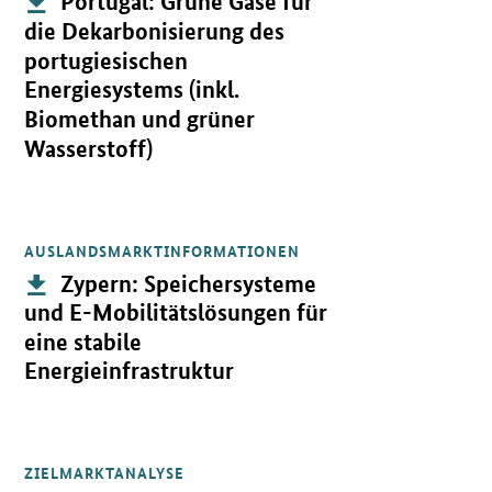
Portugal: Grüne Gase für
die Dekarbonisierung des
portugiesischen
Energiesystems (inkl.
Biomethan und grüner
Wasserstoff)
AUSLANDSMARKTINFORMATIONEN
Öffnet PDF "Zypern: Speichersysteme und E-Mobilitätslösungen für
Publikation:
Zypern: Speichersysteme
und E-Mobilitätslösungen für
eine stabile
Energieinfrastruktur
ZIELMARKTANALYSE
Öffnet PDF "Nigeria: Dezentrale Energieversorgung inkl. Speicher