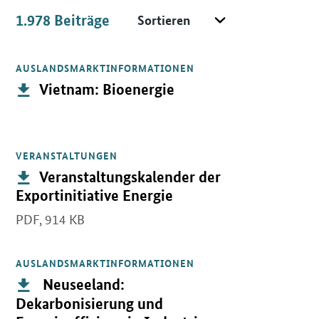
Sortieren
1.978
Beiträge
Beiträge
AUSLANDSMARKTINFORMATIONEN
Öffnet PDF "Vietnam: Bioenergie" in neuem Fenster.
Publikation:
Vietnam: Bioenergie
VERANSTALTUNGEN
Öffnet PDF "Veranstaltungskalender der Exportinitiative Energie"
Publikation:
Veranstaltungskalender der
Exportinitiative Energie
PDF,
914 KB
AUSLANDSMARKTINFORMATIONEN
Öffnet PDF " Neuseeland: Dekarbonisierung und Energieeffizienz 
Publikation:
Neuseeland:
Dekarbonisierung und