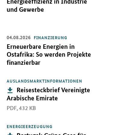
Energieeffizienz in Industrie
und Gewerbe
04.08.2026
FINANZIERUNG
Öffnet Einzelsicht
Erneuerbare Energien in
Ostafrika: So werden Projekte
finanzierbar
AUSLANDSMARKTINFORMATIONEN
Öffnet PDF "Reisesteckbrief Vereinigte Arabische Emirate" in ne
Publikation:
Reisesteckbrief Vereinigte
Arabische Emirate
PDF,
432 KB
ENERGIEERZEUGUNG
Öffnet PDF "Portugal: Grüne Gase für die Dekarbonisierung des po
Publikation: