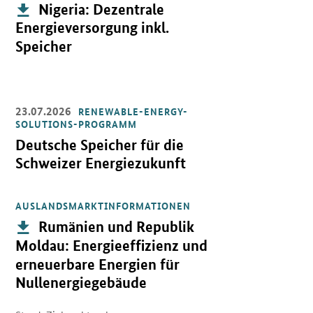
Publikation:
Nigeria: Dezentrale
Energieversorgung inkl.
Speicher
23.07.2026
RENEWABLE-ENERGY-
Öffnet Einzelsicht
SOLUTIONS-PROGRAMM
Deutsche Speicher für die
Schweizer Energiezukunft
AUSLANDSMARKTINFORMATIONEN
Öffnet PDF "Rumänien und Republik Moldau: Energieeffizienz und
Publikation:
Rumänien und Republik
Moldau: Energieeffizienz und
erneuerbare Energien für
Nullenergiegebäude