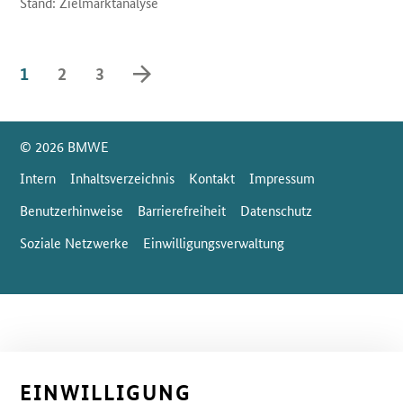
Stand: Zielmarktanalyse
vorwärts blättern
1
2
3
SrOnlyServicemenü
© 2026 BMWE
Intern
Inhaltsverzeichnis
Kontakt
Impressum
Benutzerhinweise
Barrierefreiheit
Datenschutz
Soziale Netzwerke
Einwilligungsverwaltung
EINWILLIGUNG