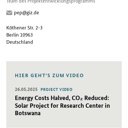
Team des Projektentwicklungsprogramms
pep@giz.de
Köthener Str. 2-3
Berlin 10963
Deutschland
HIER GEHT'S ZUM VIDEO
26.05.2025
PROJECT VIDEO
Öffnet Einzelsicht
Energy Costs Halved, CO₂ Reduced:
Solar Project for Research Center in
Botswana