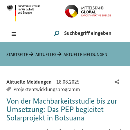
Navigation
Hauptmenü
Suche
SUCHE STARTEN
Sie sind hier:
STARTSEITE
AKTUELLES
AKTUELLE MELDUNGEN
-
18.08.2025
Aktuelle Meldungen
Projektentwicklungsprogramm
Von der Machbarkeitsstudie bis zur
Umsetzung: Das PEP begleitet
Solarprojekt in Botsuana
Einleitung