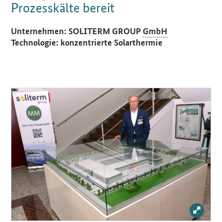
Prozesskälte bereit
Einleitung
Unternehmen
: SOLITERM GROUP
GmbH
Technologie
: konzentrierte Solarthermie
Bild v