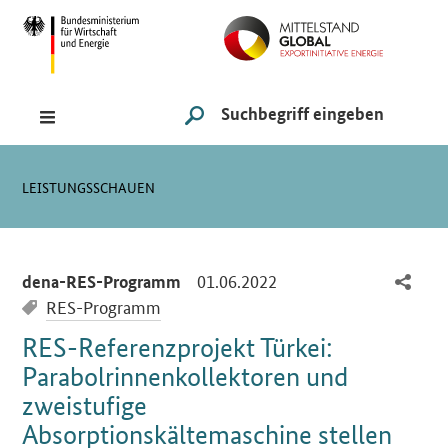
Navigation
Hauptmenü
Suche
SUCHE STARTEN
Sie sind hier:
LEISTUNGSSCHAUEN
-
01.06.2022
dena-RES-Programm
RES-Programm
RES-Referenzprojekt Türkei:
Parabolrinnenkollektoren und
zweistufige
Absorptionskältemaschine stellen