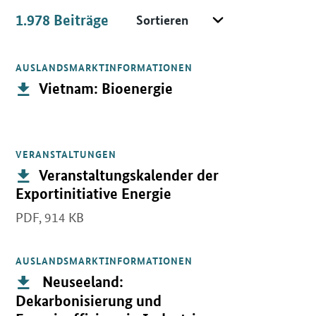
Sortieren
1.978
Beiträge
Beiträge
AUSLANDSMARKTINFORMATIONEN
Öffnet PDF "Vietnam: Bioenergie" in neuem Fenster.
Publikation:
Vietnam: Bioenergie
VERANSTALTUNGEN
Öffnet PDF "Veranstaltungskalender der Exportinitiative Energie"
Publikation:
Veranstaltungskalender der
Exportinitiative Energie
PDF,
914 KB
AUSLANDSMARKTINFORMATIONEN
Öffnet PDF " Neuseeland: Dekarbonisierung und Energieeffizienz 
Publikation:
Neuseeland:
Dekarbonisierung und