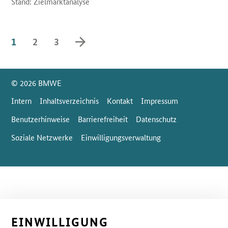
Stand: Zielmarktanalyse
vorwärts blättern
1
2
3
SrOnlyServicemenü
© 2026 BMWE
Intern
Inhaltsverzeichnis
Kontakt
Impressum
Benutzerhinweise
Barrierefreiheit
Datenschutz
Soziale Netzwerke
Einwilligungsverwaltung
EINWILLIGUNG