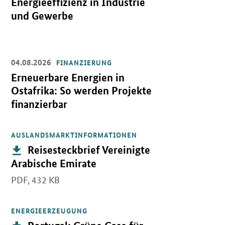
Energieeffizienz in Industrie
und Gewerbe
04.08.2026
FINANZIERUNG
Öffnet Einzelsicht
Erneuerbare Energien in
Ostafrika: So werden Projekte
finanzierbar
AUSLANDSMARKTINFORMATIONEN
Öffnet PDF "Reisesteckbrief Vereinigte Arabische Emirate" in ne
Publikation:
Reisesteckbrief Vereinigte
Arabische Emirate
PDF,
432 KB
ENERGIEERZEUGUNG
Öffnet PDF "Portugal: Grüne Gase für die Dekarbonisierung des po
Publikation: