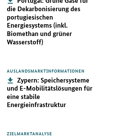
Portugal: Grüne Gase für
die Dekarbonisierung des
portugiesischen
Energiesystems (inkl.
Biomethan und grüner
Wasserstoff)
AUSLANDSMARKTINFORMATIONEN
Öffnet PDF "Zypern: Speichersysteme und E-Mobilitätslösungen für
Publikation:
Zypern: Speichersysteme
und E-Mobilitätslösungen für
eine stabile
Energieinfrastruktur
ZIELMARKTANALYSE
Öffnet PDF "Nigeria: Dezentrale Energieversorgung inkl. Speicher