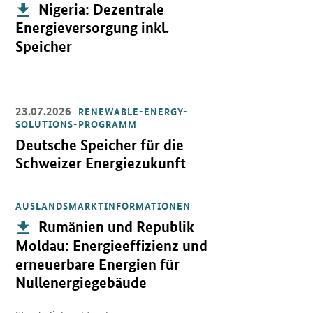
Publikation:
Nigeria: Dezentrale
Energieversorgung inkl.
Speicher
23.07.2026
RENEWABLE-ENERGY-
Öffnet Einzelsicht
SOLUTIONS-PROGRAMM
Deutsche Speicher für die
Schweizer Energiezukunft
AUSLANDSMARKTINFORMATIONEN
Öffnet PDF "Rumänien und Republik Moldau: Energieeffizienz und
Publikation:
Rumänien und Republik
Moldau: Energieeffizienz und
erneuerbare Energien für
Nullenergiegebäude