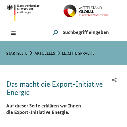
Navigation
Hauptmenü
Suche
SUCHE STARTEN
Sie sind hier:
STARTSEITE
AKTUELLES
LEICHTE SPRACHE
Das macht die Export-Initiative
Energie
Einleitung
Auf dieser Seite erklären wir Ihnen
die Export-Initiative Energie.