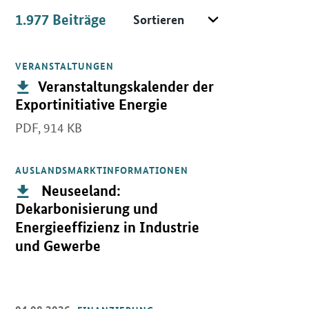
Sortieren
1.977
Beiträge
Beiträge
VERANSTALTUNGEN
Öffnet PDF "Veranstaltungskalender der Exportinitiative Energie"
Publikation:
Veranstaltungskalender der
Exportinitiative Energie
PDF,
914 KB
AUSLANDSMARKTINFORMATIONEN
Öffnet PDF " Neuseeland: Dekarbonisierung und Energieeffizienz 
Publikation:
Neuseeland:
Dekarbonisierung und
Energieeffizienz in Industrie
und Gewerbe