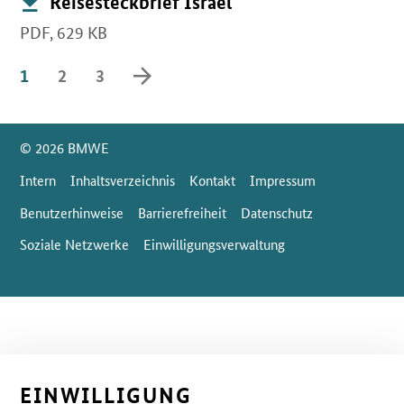
Reisesteckbrief Israel
PDF,
629 KB
vorwärts blättern
1
2
3
SrOnlyServicemenü
© 2026 BMWE
Intern
Inhaltsverzeichnis
Kontakt
Impressum
Benutzerhinweise
Barrierefreiheit
Datenschutz
Soziale Netzwerke
Einwilligungsverwaltung
EINWILLIGUNG