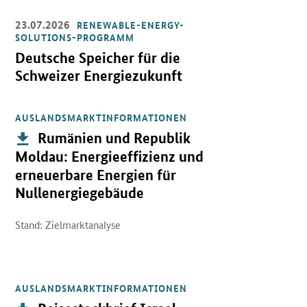
23.07.2026
RENEWABLE-ENERGY-
Öffnet Einzelsicht
SOLUTIONS-PROGRAMM
Deutsche Speicher für die
Schweizer Energiezukunft
AUSLANDSMARKTINFORMATIONEN
Öffnet PDF "Rumänien und Republik Moldau: Energieeffizienz und
Publikation:
Rumänien und Republik
Moldau: Energieeffizienz und
erneuerbare Energien für
Nullenergiegebäude
Stand: Zielmarktanalyse
AUSLANDSMARKTINFORMATIONEN
Öffnet PDF "Reisesteckbrief Israel" in neuem Fenster.
Publikation: