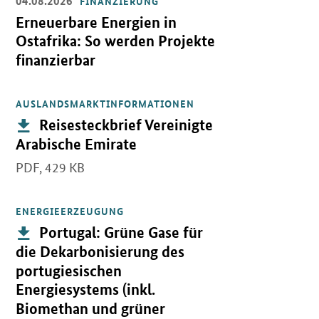
04.08.2026
FINANZIERUNG
Öffnet Einzelsicht
Erneuerbare Energien in
Ostafrika: So werden Projekte
finanzierbar
AUSLANDSMARKTINFORMATIONEN
Öffnet PDF "Reisesteckbrief Vereinigte Arabische Emirate" in ne
Publikation:
Reisesteckbrief Vereinigte
Arabische Emirate
PDF,
429 KB
ENERGIEERZEUGUNG
Öffnet PDF "Portugal: Grüne Gase für die Dekarbonisierung des po
Publikation:
Portugal: Grüne Gase für
die Dekarbonisierung des
portugiesischen
Energiesystems (inkl.
Biomethan und grüner