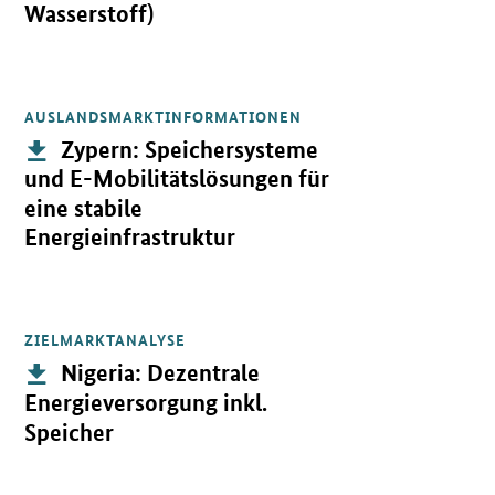
Wasserstoff)
AUSLANDSMARKTINFORMATIONEN
Öffnet PDF "Zypern: Speichersysteme und E-Mobilitätslösungen für
Publikation:
Zypern: Speichersysteme
und E-Mobilitätslösungen für
eine stabile
Energieinfrastruktur
ZIELMARKTANALYSE
Öffnet PDF "Nigeria: Dezentrale Energieversorgung inkl. Speicher
Publikation:
Nigeria: Dezentrale
Energieversorgung inkl.
Speicher