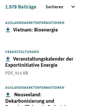
Sortieren
1.978
Beiträge
Beiträge
AUSLANDSMARKTINFORMATIONEN
Öffnet PDF "Vietnam: Bioenergie" in neuem Fenster.
Publikation:
Vietnam: Bioenergie
VERANSTALTUNGEN
Öffnet PDF "Veranstaltungskalender der Exportinitiative Energie"
Publikation:
Veranstaltungskalender der
Exportinitiative Energie
PDF,
914 KB
AUSLANDSMARKTINFORMATIONEN
Öffnet PDF " Neuseeland: Dekarbonisierung und Energieeffizienz 
Publikation:
Neuseeland:
Dekarbonisierung und