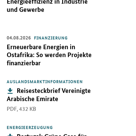
Energieeffizienz in Industrie
und Gewerbe
04.08.2026
FINANZIERUNG
Öffnet Einzelsicht
Erneuerbare Energien in
Ostafrika: So werden Projekte
finanzierbar
AUSLANDSMARKTINFORMATIONEN
Öffnet PDF "Reisesteckbrief Vereinigte Arabische Emirate" in ne
Publikation:
Reisesteckbrief Vereinigte
Arabische Emirate
PDF,
432 KB
ENERGIEERZEUGUNG
Öffnet PDF "Portugal: Grüne Gase für die Dekarbonisierung des po
Publikation: