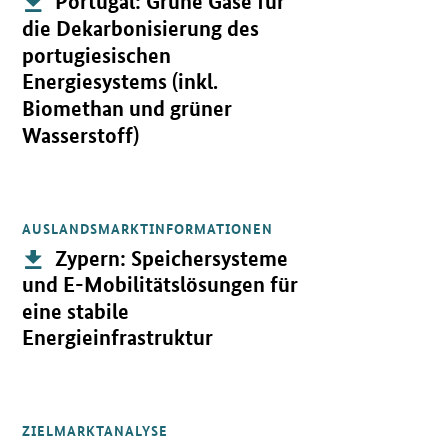
Portugal: Grüne Gase für
die Dekarbonisierung des
portugiesischen
Energiesystems (inkl.
Biomethan und grüner
Wasserstoff)
AUSLANDSMARKTINFORMATIONEN
Öffnet PDF "Zypern: Speichersysteme und E-Mobilitätslösungen für
Publikation:
Zypern: Speichersysteme
und E-Mobilitätslösungen für
eine stabile
Energieinfrastruktur
ZIELMARKTANALYSE
Öffnet PDF "Nigeria: Dezentrale Energieversorgung inkl. Speicher