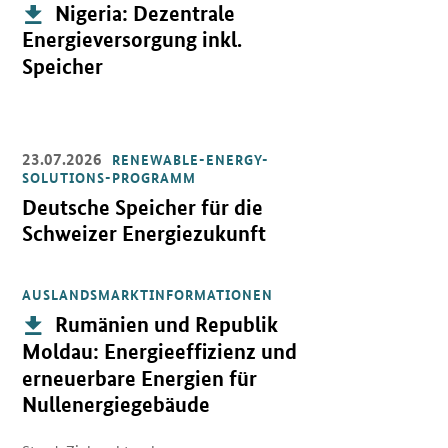
Publikation:
Nigeria: Dezentrale
Energieversorgung inkl.
Speicher
23.07.2026
RENEWABLE-ENERGY-
Öffnet Einzelsicht
SOLUTIONS-PROGRAMM
Deutsche Speicher für die
Schweizer Energiezukunft
AUSLANDSMARKTINFORMATIONEN
Öffnet PDF "Rumänien und Republik Moldau: Energieeffizienz und
Publikation:
Rumänien und Republik
Moldau: Energieeffizienz und
erneuerbare Energien für
Nullenergiegebäude