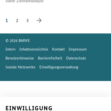
Stand: Zielmarktanalyse
vorwärts blättern
1
2
3
SrOnlyServicemenü
© 2026 BMWE
Intern
Inhaltsverzeichnis
Kontakt
Impressum
Benutzerhinweise
Barrierefreiheit
Datenschutz
Soziale Netzwerke
Einwilligungsverwaltung
EINWILLIGUNG