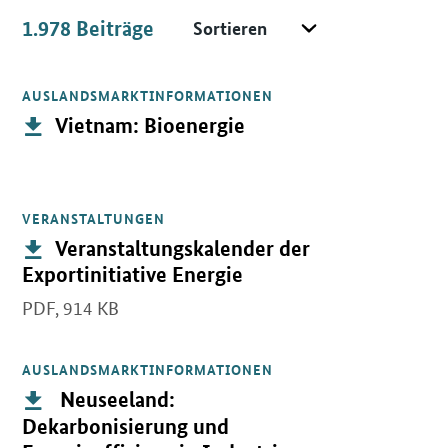
Sortieren
1.978
Beiträge
Beiträge
AUSLANDSMARKTINFORMATIONEN
Öffnet PDF "Vietnam: Bioenergie" in neuem Fenster.
Publikation:
Vietnam: Bioenergie
VERANSTALTUNGEN
Öffnet PDF "Veranstaltungskalender der Exportinitiative Energie"
Publikation:
Veranstaltungskalender der
Exportinitiative Energie
PDF,
914 KB
AUSLANDSMARKTINFORMATIONEN
Öffnet PDF " Neuseeland: Dekarbonisierung und Energieeffizienz 
Publikation:
Neuseeland:
Dekarbonisierung und