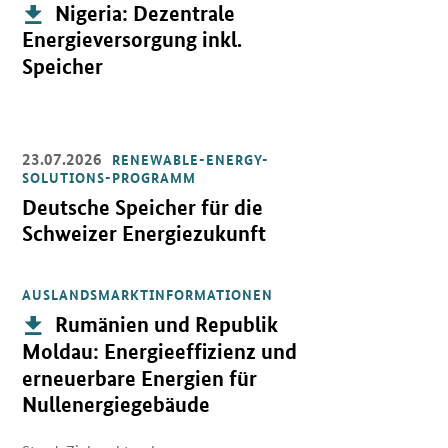
Publikation:
Nigeria: Dezentrale
Energieversorgung inkl.
Speicher
23.07.2026
RENEWABLE-ENERGY-
Öffnet Einzelsicht
SOLUTIONS-PROGRAMM
Deutsche Speicher für die
Schweizer Energiezukunft
AUSLANDSMARKTINFORMATIONEN
Öffnet PDF "Rumänien und Republik Moldau: Energieeffizienz und
Publikation:
Rumänien und Republik
Moldau: Energieeffizienz und
erneuerbare Energien für
Nullenergiegebäude