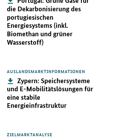
Portugal: Grüne Gase für
die Dekarbonisierung des
portugiesischen
Energiesystems (inkl.
Biomethan und grüner
Wasserstoff)
AUSLANDSMARKTINFORMATIONEN
Öffnet PDF "Zypern: Speichersysteme und E-Mobilitätslösungen für
Publikation:
Zypern: Speichersysteme
und E-Mobilitätslösungen für
eine stabile
Energieinfrastruktur
ZIELMARKTANALYSE
Öffnet PDF "Nigeria: Dezentrale Energieversorgung inkl. Speicher