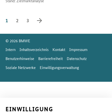
Stand: Zielmarktanalyse
vorwärts blättern
1
2
3
SrOnlyServicemenü
© 2026 BMWE
Intern
Inhaltsverzeichnis
Kontakt
Impressum
Benutzerhinweise
Barrierefreiheit
Datenschutz
Soziale Netzwerke
Einwilligungsverwaltung
EINWILLIGUNG