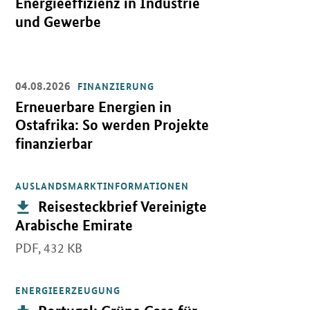
Energieeffizienz in Industrie
und Gewerbe
04.08.2026
FINANZIERUNG
Öffnet Einzelsicht
Erneuerbare Energien in
Ostafrika: So werden Projekte
finanzierbar
AUSLANDSMARKTINFORMATIONEN
Öffnet PDF "Reisesteckbrief Vereinigte Arabische Emirate" in ne
Publikation:
Reisesteckbrief Vereinigte
Arabische Emirate
PDF,
432 KB
ENERGIEERZEUGUNG
Öffnet PDF "Portugal: Grüne Gase für die Dekarbonisierung des po
Publikation: